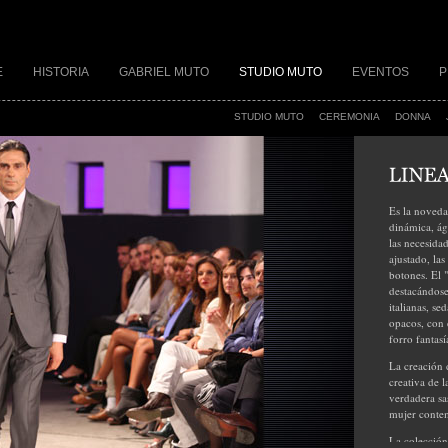
E
HISTORIA
GABRIEL MUTO
STUDIO MUTO
EVENTOS
P
STUDIO MUTO
CEREMONIA
DONNA
Es la noved
dinámica, ág
las necesidad
ajustado, las
botones. El 
destacándose 
italianas, se
opacos, con 
forro fantasí
La creación
creativa de 
verdadera sas
mujer conte
La colección 