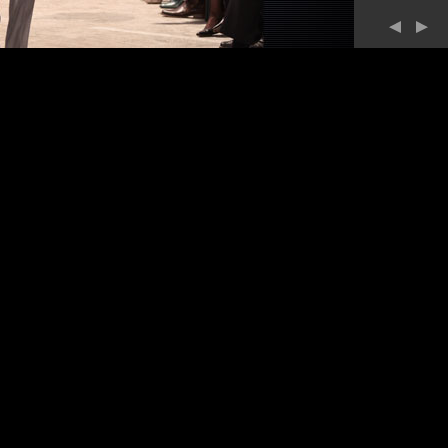
sastrería don
en la moder
Estos nuevos 
'60 y lo fus
versión dest
formales, sp
La LÍNEA 21 
artísticament