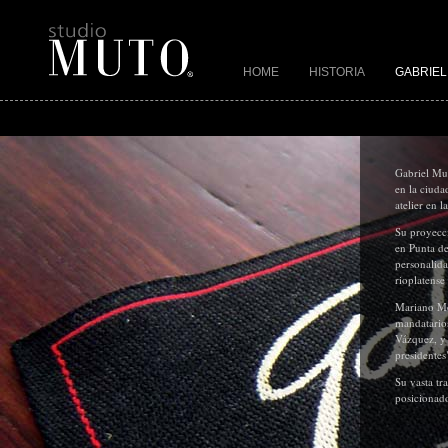
HOME
HISTORIA
GABRIEL
Gabriel Mut
en la ciuda
atelier en 
Su proyecci
en Punta de
personalida
rioplatense
Mariano Mor
mandatario
Vázquez, y 
presidentes
Su vasta tr
posicionado